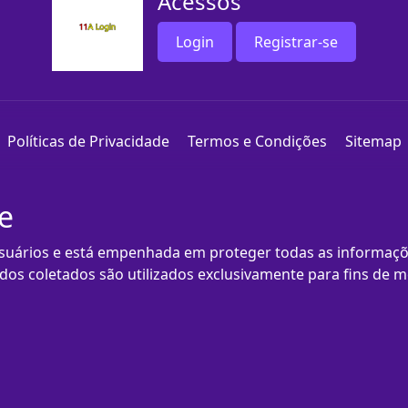
Acessos
Login
Registrar-se
Políticas de Privacidade
Termos e Condições
Sitemap
de
 usuários e está empenhada em proteger todas as informaçõ
os coletados são utilizados exclusivamente para fins de m