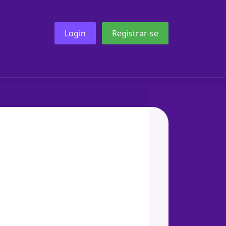
Login
Registrar-se