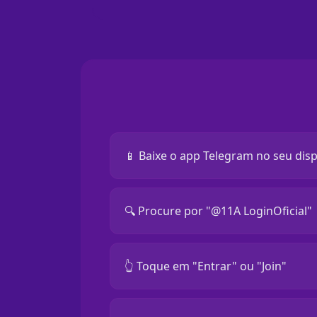
📱 Baixe o app Telegram no seu disp
🔍 Procure por "@11A LoginOficial"
👆 Toque em "Entrar" ou "Join"