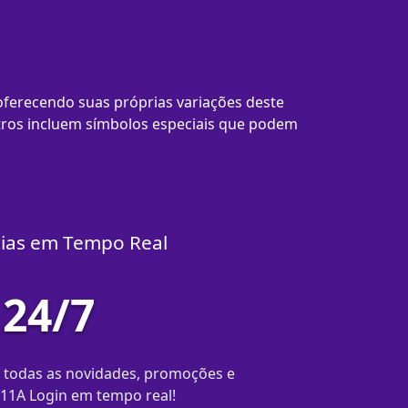
 oferecendo suas próprias variações deste
tros incluem símbolos especiais que podem
cias em Tempo Real
24/7
e todas as novidades, promoções e
 11A Login em tempo real!