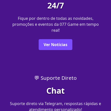
24/7
Fique por dentro de todas as novidades,
promoções e eventos da 077 Game em tempo
real!
Ver Notícias
💬 Suporte Direto
Chat
Suporte direto via Telegram, respostas rápidas e
atendimento personalizado!