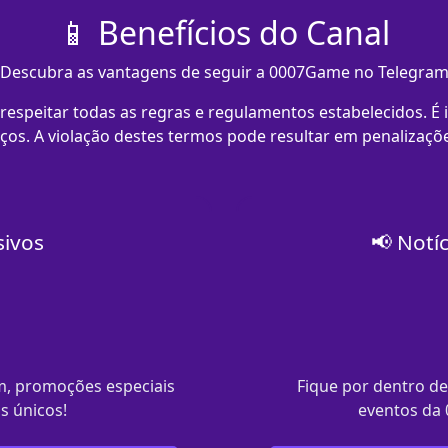
📱 Benefícios do Canal
Descubra as vantagens de seguir a 0007Game no Telegra
peitar todas as regras e regulamentos estabelecidos. É 
viços. A violação destes termos pode resultar em penalizaç
sivos
📢 Notí
m, promoções especiais
Fique por dentro d
s únicos!
eventos da