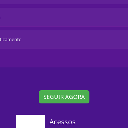
a
aticamente
SEGUIR AGORA
Acessos