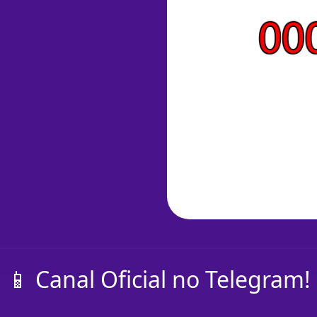
📱 Canal Oficial no Telegram!