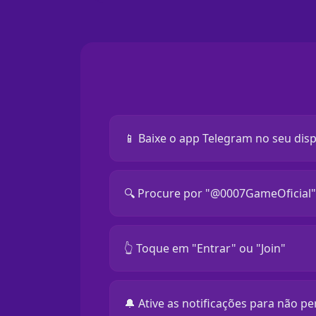
📱 Baixe o app Telegram no seu disp
🔍 Procure por "@0007GameOficial"
👆 Toque em "Entrar" ou "Join"
🔔 Ative as notificações para não p