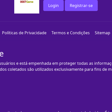
Login
Registrar-se
Políticas de Privacidade
Termos e Condições
Sitemap
de
 usuários e está empenhada em proteger todas as informaç
os coletados são utilizados exclusivamente para fins de m