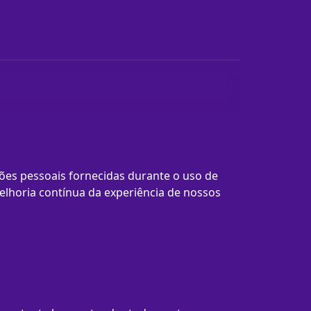
ões pessoais fornecidas durante o uso de
elhoria contínua da experiência de nossos