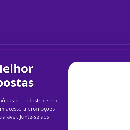
Melhor
postas
bônus no cadastro e em
em acesso a promoções
ualável. Junte-se aos