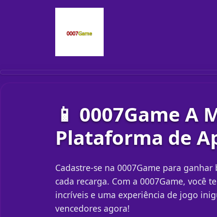
📱 0007Game A 
Plataforma de A
Cadastre-se na 0007Game para ganhar 
cada recarga. Com a 0007Game, você t
incríveis e uma experiência de jogo inig
vencedores agora!