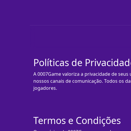
Políticas de Privacida
A 0007Game valoriza a privacidade de seus
nossos canais de comunicação. Todos os dad
jogadores.
Termos e Condições