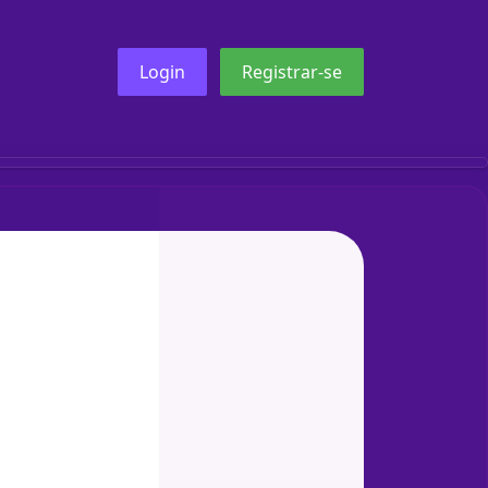
Login
Registrar-se